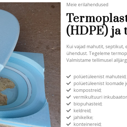
Meie erilahendused
Termoplast
(HDPE) ja
Kui vajad mahutit, septikut, e
ühendust. Tegeleme termopl
Valmistame tellimusel alljärgn
polüetüleenist mahuteid;
polüetüleenist loomade 
kompostreid;
vermikultuuri inkubaator
biopuhasteid;
keldreid;
jahikelke;
konteinereid;