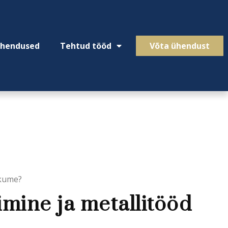
ahendused
Tehtud tööd
Võta ühendust
akume?
imine ja metallitööd