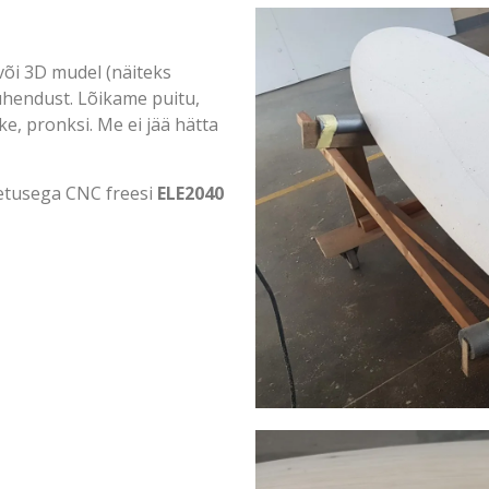
või 3D mudel (näiteks
ühendust. Lõikame puitu,
ke, pronksi. Me ei jää hätta
hetusega CNC freesi
ELE2040