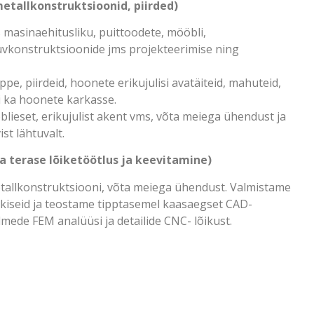
etallkonstruktsioonid, piirded)
 masinaehitusliku, puittoodete, mööbli,
uvkonstruktsioonide jms projekteerimise ning
pe, piirdeid, hoonete erikujulisi avatäiteid, mahuteid,
 ka hoonete karkasse.
lieset, erikujulist akent vms, võta meiega ühendust ja
st lähtuvalt.
a terase lõiketöötlus ja keevitamine)
tallkonstruktsiooni, võta meiega ühendust. Valmistame
rakiseid ja teostame tipptasemel kaasaegset CAD-
sõlmede FEM analüüsi ja detailide CNC- lõikust.