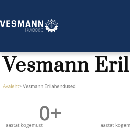
Vesmann Eri
Avaleht
> Vesmann Erilahendused
0
+
aastat kogemust
aastat kogem