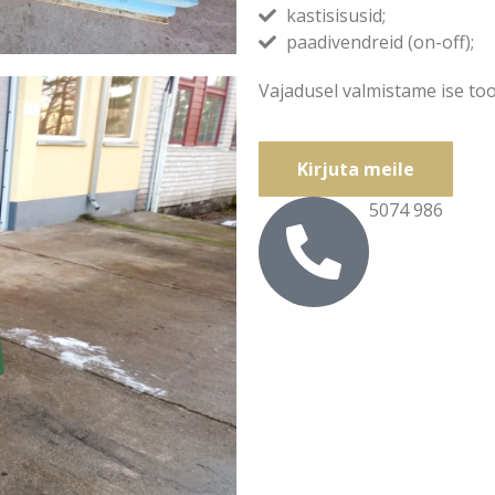
kastisisusid;
paadivendreid (on-off);
Vajadusel valmistame ise too
Kirjuta meile
5074 986