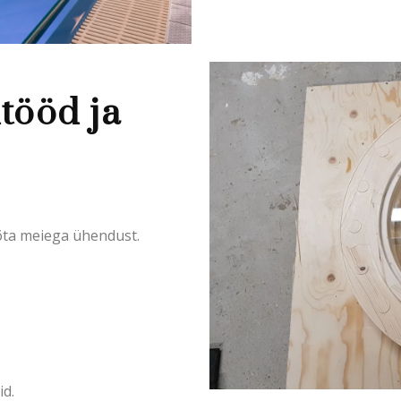
tööd ja
 võta meiega ühendust.
id.