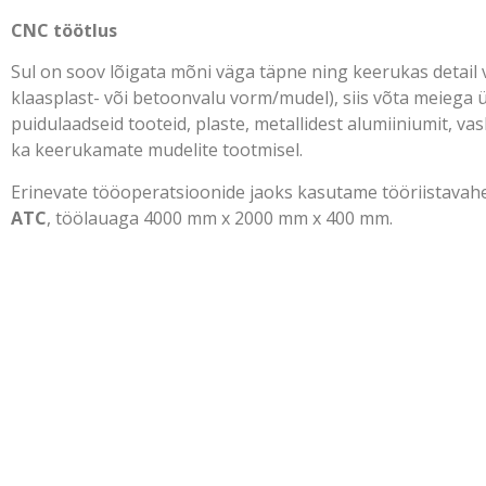
CNC töötlus
Sul on soov lõigata mõni väga täpne ning keerukas detail 
klaasplast- või betoonvalu vorm/mudel), siis võta meiega 
puidulaadseid tooteid, plaste, metallidest alumiiniumit, vas
ka keerukamate mudelite tootmisel.
Erinevate tööoperatsioonide jaoks kasutame tööriistava
ATC
, töölauaga 4000 mm x 2000 mm x 400 mm.