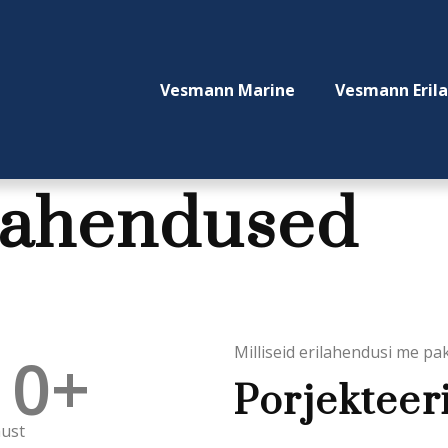
Vesmann Marine
Vesmann Eril
lahendused
0
+
Milliseid erilahendusi me p
Porjekteer
ust