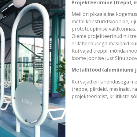
Projekteerimine (trepid, m
Meil on pikaajaline kogemus
metallkonsturktsioonide, uj
prototüüpimise valdkonnas.
Oleme projekteerinud nii trep
erilahendusega masinaid kui
Kui vajad treppi, mõnda mööb
loome joonise just Sinu soovi
Metallitööd (alumiiniumi j
Kui vajad erilahendusega me
treppe, piirdeid, masinaid, 
projekteerimist, kriitiliste 