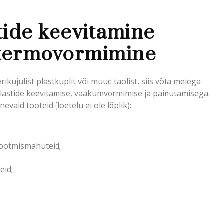
ide keevitamine
 termovormimine
rikujulist plastkuplit või muud taolist, siis võta meiega
astide keevitamise, vaakumvormimise ja painutamisega.
evaid tooteid (loetelu ei ole lõplik):
jootmismahuteid;
eid;